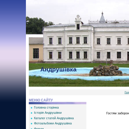
Вітаю Вас
Гість
Андрушівка
Гол
МЕНЮ САЙТУ
Головна сторінка
Історія Андрушівки
Гостям забороне
Каталог статей Андрушівка
Фотоальбоми Андрушівка
Форум