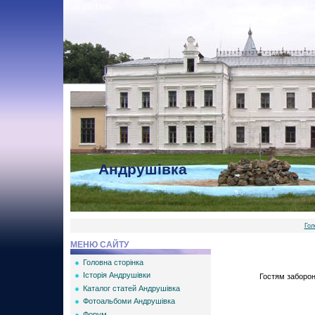
Вітаю Вас
Гість
Андрушівка
Гол
МЕНЮ САЙТУ
Головна сторінка
Історія Андрушівки
Гостям забороне
Каталог статей Андрушівка
Фотоальбоми Андрушівка
Форум