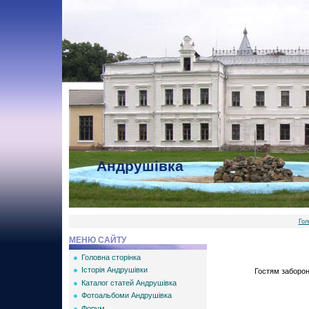
Вітаю Вас
Гість
Андрушівка
Гол
МЕНЮ САЙТУ
Головна сторінка
Історія Андрушівки
Гостям забороне
Каталог статей Андрушівка
Фотоальбоми Андрушівка
Форум