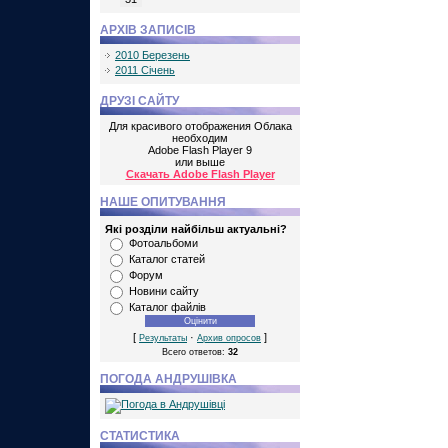
АРХІВ ЗАПИСІВ
2010 Березень
2011 Січень
ДРУЗІ САЙТУ
Для красивого отображения Облака
необходим
Adobe Flash Player 9
или выше
Скачать Adobe Flash Player
НАШЕ ОПИТУВАННЯ
Які розділи найбільш актуальні?
Фотоальбоми
Каталог статей
Форум
Новини сайту
Каталог файлів
[
·
]
Результаты
Архив опросов
Всего ответов:
32
ПОГОДА АНДРУШІВКА
СТАТИСТИКА