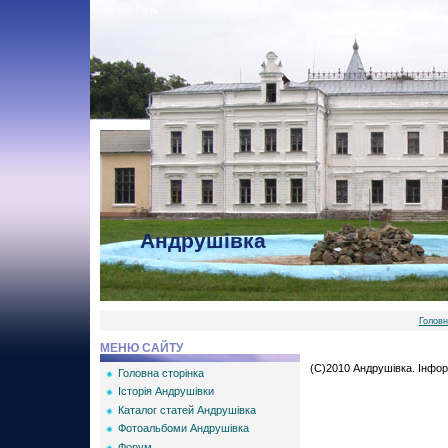
Вітаю Вас
Гість
Андрушівка
Голов
МЕНЮ САЙТУ
(С)2010 Андрушівка. Інфор
Головна сторінка
Історія Андрушівки
Каталог статей Андрушівка
Фотоальбоми Андрушівка
Форум