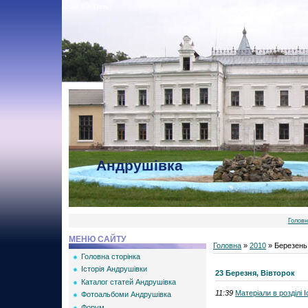
Вітаю Вас
Гість
Андрушівка
Голов
МЕНЮ САЙТУ
Головна
»
2010
»
Березень
Головна сторінка
Історія Андрушівки
23 Березня, Вівторок
Каталог статей Андрушівка
11:39
Матеріали в розділі 
Фотоальбоми Андрушівка
Форум