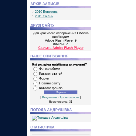
АРХІВ ЗАПИСІВ
2010 Березень
2011 Січень
ДРУЗІ САЙТУ
Для красивого отображения Облака
необходим
Adobe Flash Player 9
или выше
Скачать Adobe Flash Player
НАШЕ ОПИТУВАННЯ
Які розділи найбільш актуальні?
Фотоальбоми
Каталог статей
Форум
Новини сайту
Каталог файлів
[
·
]
Результаты
Архив опросов
Всего ответов:
32
ПОГОДА АНДРУШІВКА
СТАТИСТИКА